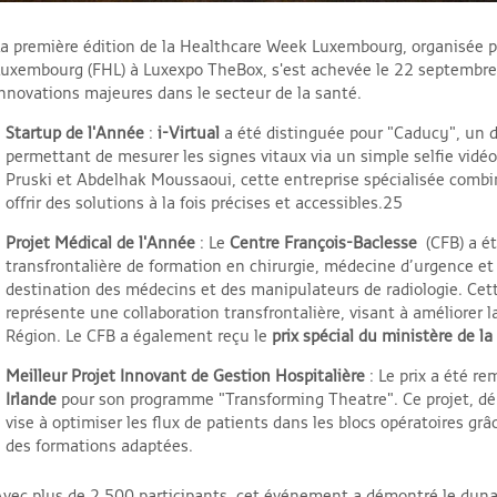
a première édition de la Healthcare Week Luxembourg, organisée pa
Luxembourg (FHL) à Luxexpo TheBox, s'est achevée le 22 septembre
nnovations majeures dans le secteur de la santé.
Startup de l'Année
:
i-Virtual
a été distinguée pour "Caducy", un di
permettant de mesurer les signes vitaux via un simple selfie vidéo
Pruski et Abdelhak Moussaoui, cette entreprise spécialisée combi
offrir des solutions à la fois précises et accessibles.25
Projet Médical de l'Année
: Le
Centre François-Baclesse
(CFB) a ét
transfrontalière de formation en chirurgie, médecine d’urgence et
destination des médecins et des manipulateurs de radiologie. Cet
représente une collaboration transfrontalière, visant à améliorer 
Région. Le CFB a également reçu le
prix spécial du ministère de la
Meilleur Projet Innovant de Gestion Hospitalière
: Le prix a été re
Irlande
pour son programme "Transforming Theatre". Ce projet, dép
vise à optimiser les flux de patients dans les blocs opératoires gr
des formations adaptées.
Avec plus de 2 500 participants, cet événement a démontré le dyn