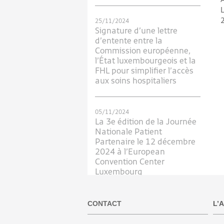
L
25/11/2024
Signature d’une lettre
d’entente entre la
Commission européenne,
l’État luxembourgeois et la
FHL pour simplifier l’accès
aux soins hospitaliers
05/11/2024
La 3e édition de la Journée
Nationale Patient
Partenaire le 12 décembre
2024 à l’European
Convention Center
Luxembourg
CONTACT
L’
19/09/2024
Participez au
Broschtkriibslaf 2024