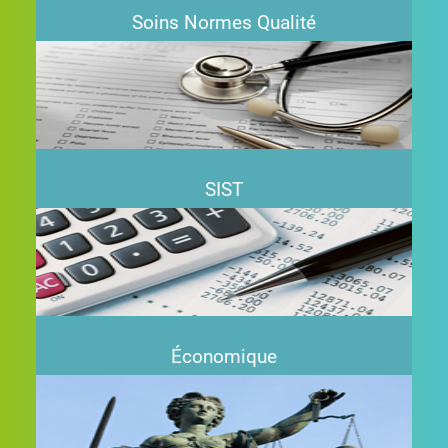
Soins Normes Qualité
+
SIST
+
Économique
+